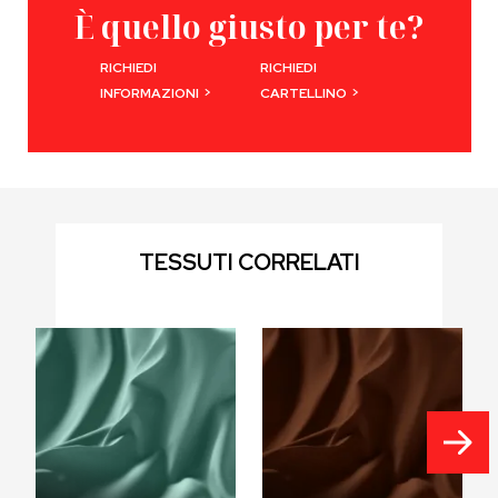
È quello giusto per te?
RICHIEDI
RICHIEDI
>
>
INFORMAZIONI
CARTELLINO
TESSUTI CORRELATI