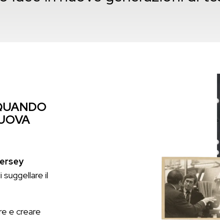
 QUANDO
NUOVA
ersey
 suggellare il
re e creare