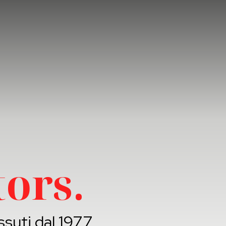
ors.
ssuti dal 1977