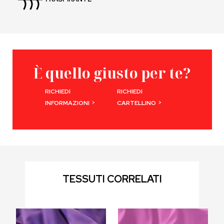
È quello giusto per te?
RICHIEDI
RICHIEDI
>
>
INFORMAZIONI
CARTELLINO
TESSUTI CORRELATI