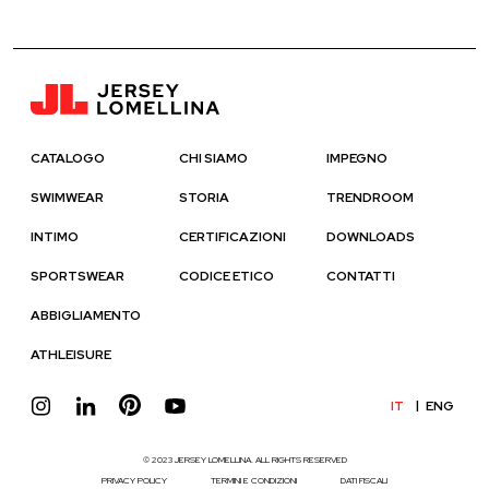
CATALOGO
CHI SIAMO
IMPEGNO
SWIMWEAR
STORIA
TRENDROOM
INTIMO
CERTIFICAZIONI
DOWNLOADS
SPORTSWEAR
CODICE ETICO
CONTATTI
ABBIGLIAMENTO
ATHLEISURE
IT
ENG
© 2023 JERSEY LOMELLINA. ALL RIGHTS RESERVED
PRIVACY POLICY
TERMINI E CONDIZIONI
DATI FISCALI