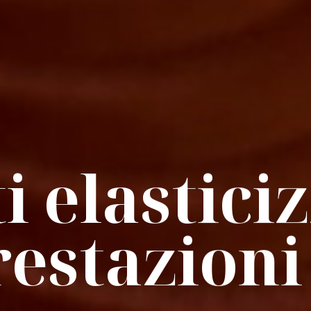
i elastici
restazioni