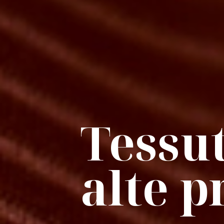
Tessut
alte p