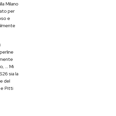
lla Milano
iato per
oso e
nalmente
i
 perline
a mente
io, … Mi
26 sia la
te del
e Pitti