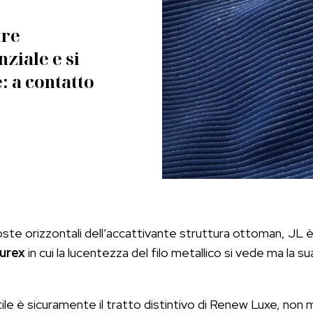
tre
ziale e si
: a contatto
e coste orizzontali dell’accattivante struttura ottoman, JL è
lurex
in cui la lucentezza del filo metallico si vede ma la su
ntile è sicuramente il tratto distintivo di Renew Luxe, non