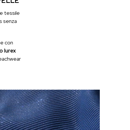
PELLE
e tessile
rs senza
rge con
o lurex
 beachwear