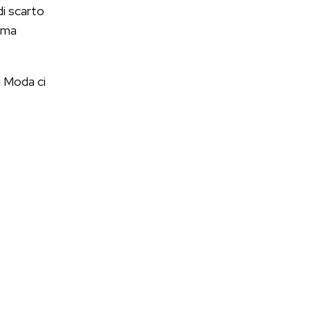
di scarto
a ma
a Moda ci