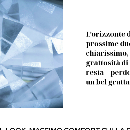
L’orizzonte 
prossime due
chiarissimo,
grattosità d
resta – perdo
un bel gratt