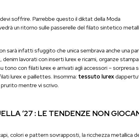
x devi soffrire. Parrebbe questo il diktat della Moda
drà un ritorno sulle passerelle del filato sintetico metall
non sarà infatti sfuggito che unica sembrava anche una par
rex, denim lavorati con inserti lurex e ricami, organze stamp
u tono con filati lurex e arrivati agli accessori – sorpresa
filati lurex e paillettes. Insomma:
tessuto lurex
dappertut
l prurito mentre vi scrivo.
UELLA ‘27 : LE TENDENZE NON GIOCA
, colori e pattern sovrapposti, la ricchezza metallica dei 