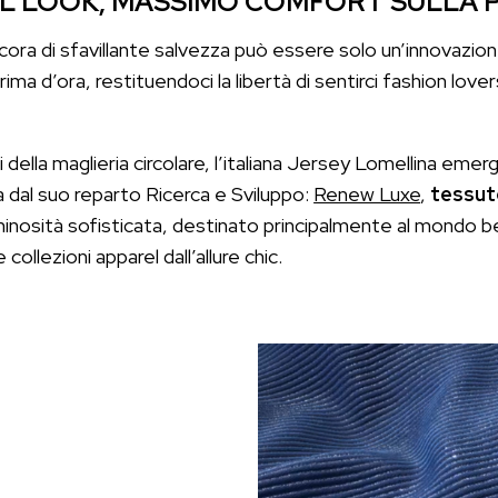
L LOOK, MASSIMO COMFORT SULLA 
cora di sfavillante salvezza può essere solo un’innovazion
rima d’ora, restituendoci la libertà di sentirci fashion love
i della maglieria circolare, l’italiana Jersey Lomellina eme
a dal suo reparto Ricerca e Sviluppo:
Renew Luxe
,
tessut
uminosità sofisticata, destinato principalmente al mondo
collezioni apparel dall’allure chic.