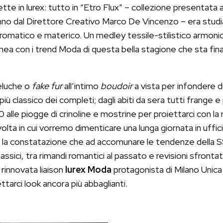
ette in lurex: tutto in “Etro Flux” – collezione presentata a
no dal Direttore Creativo Marco De Vincenzo – era stud
cromatico e materico. Un medley tessile-stilistico armoni
 linea con i trend Moda di questa bella stagione che sta fi
eluche o
fake fur
all’intimo
boudoir
a vista per infondere d
iù classico dei completi; dagli abiti da sera tutti frange e
 ’20 alle piogge di crinoline e mostrine per proiettarci con l
volta in cui vorremo dimenticare una lunga giornata in uffic
 la constatazione che ad accomunare le tendenze della SS
i classici, tra rimandi romantici al passato e revisioni sfronta
 rinnovata liaison
lurex Moda
protagonista di Milano Unica 
tarci look ancora più abbaglianti.