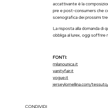
accattivante è la composizion
pre e post-consumers che cons
scenografica dei prossimi tre
La risposta alla domanda di 
obbliga al lurex, oggi soffrir
FONTI:
milanounica.it
vanityfair.it
vogue.it
jerseylomellina.com/tessuto
CONDIVIDI