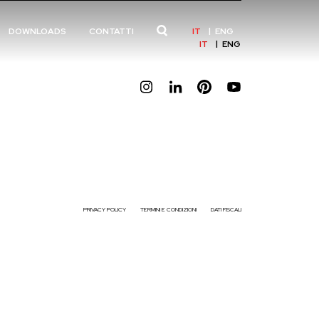
IT
ENG
DOWNLOADS
CONTATTI
IT
ENG
PRIVACY POLICY
TERMINI E CONDIZIONI
DATI FISCALI