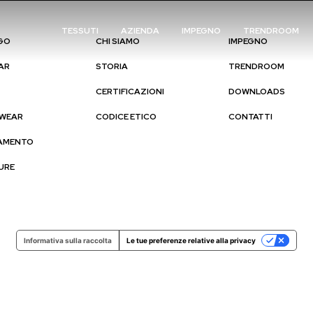
TESSUTI
AZIENDA
IMPEGNO
TRENDROOM
GO
CHI SIAMO
IMPEGNO
AR
STORIA
TRENDROOM
CERTIFICAZIONI
DOWNLOADS
WEAR
CODICE ETICO
CONTATTI
IAMENTO
URE
Informativa sulla raccolta
Le tue preferenze relative alla privacy