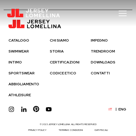
CATALOGO
CHI SIAMO
IMPEGNO
SWIMWEAR
STORIA
TRENDROOM
INTIMO
CERTIFICAZIONI
DOWNLOADS
SPORTSWEAR
CODICE ETICO
CONTATTI
ABBIGLIAMENTO
ATHLEISURE
IT
ENG
© 2023 JERSEY LOMELLINA. ALL RIGHTS RESERVED
PRIVACY POLICY
TERMINI E CONDIZIONI
DATI FISCALI