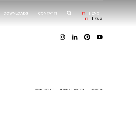
IT
ENG
DOWNLOADS
CONTATTI
IT
ENG
PRIVACY POLICY
TERMINI E CONDIZIONI
DATI FISCALI