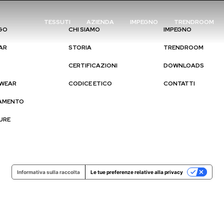
TESSUTI
AZIENDA
IMPEGNO
TRENDROOM
GO
CHI SIAMO
IMPEGNO
AR
STORIA
TRENDROOM
CERTIFICAZIONI
DOWNLOADS
WEAR
CODICE ETICO
CONTATTI
IAMENTO
URE
Informativa sulla raccolta
Le tue preferenze relative alla privacy